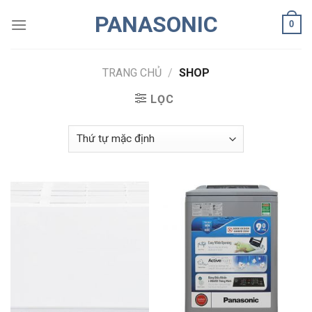
Skip
PANASONIC
0
to
content
TRANG CHỦ
/
SHOP
LỌC