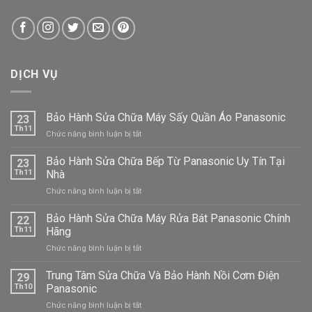
DỊCH VỤ
Bảo Hành Sửa Chữa Máy Sấy Quần Áo Panasonic
23
Th11
ở
Chức năng bình luận bị tắt
Bảo
Hành
Bảo Hành Sửa Chữa Bếp Từ Panasonic Uy Tín Tại
23
Sửa
Th11
Nhà
Chữa
ở
Chức năng bình luận bị tắt
Máy
Bảo
Sấy
Hành
Bảo Hành Sửa Chữa Máy Rửa Bát Panasonic Chính
Quần
22
Sửa
Áo
Th11
Hãng
Chữa
Panasonic
ở
Chức năng bình luận bị tắt
Bếp
Bảo
Từ
Hành
Trung Tâm Sửa Chữa Và Bảo Hành Nồi Cơm Điện
Panasonic
29
Sửa
Uy
Th10
Panasonic
Chữa
Tín
ở
Chức năng bình luận bị tắt
Máy
Tại