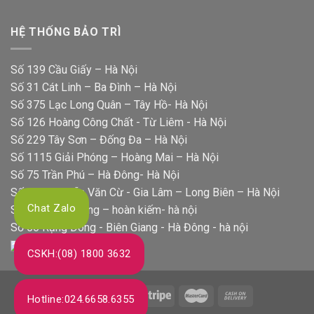
Trung
Rửa
Nhà
Tâm
Bát
Sửa
HỆ THỐNG BẢO TRÌ
Panasonic
Chữa
Chính
Và
Hãng
Bảo
Số 139 Cầu Giấy – Hà Nội
Hành
Số 31 Cát Linh – Ba Đình – Hà Nội
Nồi
Cơm
Số 375 Lạc Long Quân – Tây Hồ- Hà Nội
Điện
Số 126 Hoàng Công Chất - Từ Liêm - Hà Nội
Panasonic
Số 229 Tây Sơn – Đống Đa – Hà Nội
Số 1115 Giải Phóng – Hoàng Mai – Hà Nội
Số 75 Trần Phú – Hà Đông- Hà Nội
Số 322 Nguyễn Văn Cừ - Gia Lâm – Long Biên – Hà Nội
Chat Zalo
Số 39 hai bà trưng – hoàn kiếm- hà nội
Số 56 Rạng Đông - Biên Giang - Hà Đông - hà nội
CSKH:(08) 1800 3632
Hotline:024.6658.6355