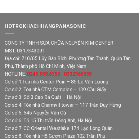
HOTROKHACHHANGPANASONIC
CÔNG TY TNHH SỬA CHỮA NGUYỄN KIM CENTER
MST: 0317343091
Địa chỉ: 710/65 Lũy Bán Bích, Phường Tân Thành, Quận Tân
Phú, Thành phố Hồ Chí Minh, Việt Nam
HOTLINE:
0246.658.6355 0332365555
Cơ sở 1:Tòa nhà Center Poin – 85 Lê Văn Lương
Cơ sở 2: Tòa nhà CTM Complex – 139 Cầu Giấy
Cơ sở 3: Số 3 Cao Bá Quát – Hà Nội
Cơ sở 4: Tòa nhà Charmvit tower – 117 Trần Duy Hưng
Cơ sở 5: 545 Nguyễn Văn Cừ
Cơ sở 6: Tổ 15 Thị trấn Đông Anh, Hà Nội
Cơ sở 7: CC Oriental Westlake 174 Lạc Long Quân
Cơ sở 8: Tòa nhà Hồ Gươm Plaza 102 Trần Phú