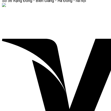
Số 56 Rạng Đông - Biên Giang - Hà Đông - hà nội