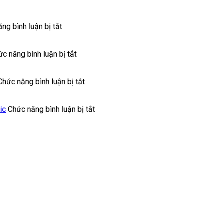
ở
ng bình luận bị tắt
Bảo
Hành
Sửa
ở
c năng bình luận bị tắt
Chữa
Bảo
Máy
Hành
Sấy
Sửa
ở
Chức năng bình luận bị tắt
Quần
Chữa
Bảo
Áo
Bếp
Hành
Panasonic
Từ
Sửa
ở
ic
Chức năng bình luận bị tắt
Panasonic
Chữa
Trung
Uy
Máy
Tâm
Tín
Rửa
Sửa
Tại
Bát
Chữa
Nhà
Panasonic
Và
Chính
Bảo
Hãng
Hành
Nồi
Cơm
Điện
Panasonic