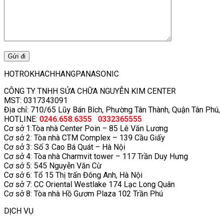
HOTROKHACHHANGPANASONIC
CÔNG TY TNHH SỬA CHỮA NGUYỄN KIM CENTER
MST: 0317343091
Địa chỉ: 710/65 Lũy Bán Bích, Phường Tân Thành, Quận Tân Phú
HOTLINE:
0246.658.6355 0332365555
Cơ sở 1:Tòa nhà Center Poin – 85 Lê Văn Lương
Cơ sở 2: Tòa nhà CTM Complex – 139 Cầu Giấy
Cơ sở 3: Số 3 Cao Bá Quát – Hà Nội
Cơ sở 4: Tòa nhà Charmvit tower – 117 Trần Duy Hưng
Cơ sở 5: 545 Nguyễn Văn Cừ
Cơ sở 6: Tổ 15 Thị trấn Đông Anh, Hà Nội
Cơ sở 7: CC Oriental Westlake 174 Lạc Long Quân
Cơ sở 8: Tòa nhà Hồ Gươm Plaza 102 Trần Phú
DỊCH VỤ