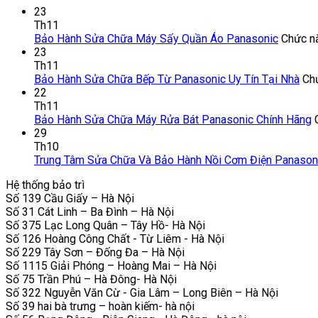
23
Th11
Bảo Hành Sửa Chữa Máy Sấy Quần Áo Panasonic
Chức nă
23
Th11
Bảo Hành Sửa Chữa Bếp Từ Panasonic Uy Tín Tại Nhà
Chứ
22
Th11
Bảo Hành Sửa Chữa Máy Rửa Bát Panasonic Chính Hãng
29
Th10
Trung Tâm Sửa Chữa Và Bảo Hành Nồi Cơm Điện Panason
Hệ thống bảo trì
Số 139 Cầu Giấy – Hà Nội
Số 31 Cát Linh – Ba Đình – Hà Nội
Số 375 Lạc Long Quân – Tây Hồ- Hà Nội
Số 126 Hoàng Công Chất - Từ Liêm - Hà Nội
Số 229 Tây Sơn – Đống Đa – Hà Nội
Số 1115 Giải Phóng – Hoàng Mai – Hà Nội
Số 75 Trần Phú – Hà Đông- Hà Nội
Số 322 Nguyễn Văn Cừ - Gia Lâm – Long Biên – Hà Nội
Số 39 hai bà trưng – hoàn kiếm- hà nội