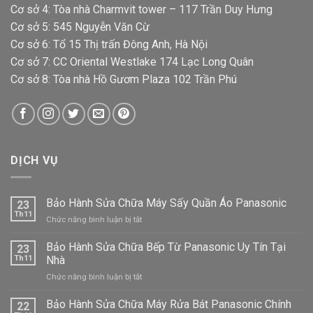
Cơ sở 4: Tòa nhà Charmvit tower – 117 Trần Duy Hưng
Cơ sở 5: 545 Nguyễn Văn Cừ
Cơ sở 6: Tổ 15 Thị trấn Đông Anh, Hà Nội
Cơ sở 7: CC Oriental Westlake 174 Lạc Long Quân
Cơ sở 8: Tòa nhà Hồ Gươm Plaza 102 Trần Phú
DỊCH VỤ
Bảo Hành Sửa Chữa Máy Sấy Quần Áo Panasonic
23
Th11
ở
Chức năng bình luận bị tắt
Bảo
Hành
Bảo Hành Sửa Chữa Bếp Từ Panasonic Uy Tín Tại
23
Sửa
Th11
Nhà
Chữa
ở
Chức năng bình luận bị tắt
Máy
Bảo
Sấy
Hành
Bảo Hành Sửa Chữa Máy Rửa Bát Panasonic Chính
Quần
22
Sửa