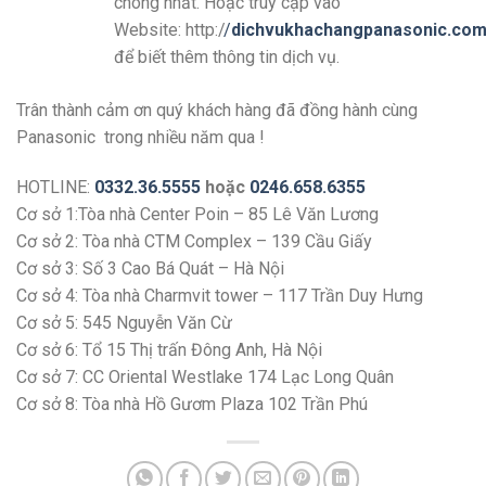
chóng nhất. Hoặc truy cập vào
Website: http:/
/
dichvukhachangpanasonic.com
để biết thêm thông tin dịch vụ.
Trân thành cảm ơn quý khách hàng đã đồng hành cùng
Panasonic trong nhiều năm qua !
HOTLINE:
0332.36.5555
hoặc
0246.658.6355
Cơ sở 1:Tòa nhà Center Poin – 85 Lê Văn Lương
Cơ sở 2: Tòa nhà CTM Complex – 139 Cầu Giấy
Cơ sở 3: Số 3 Cao Bá Quát – Hà Nội
Cơ sở 4: Tòa nhà Charmvit tower – 117 Trần Duy Hưng
Cơ sở 5: 545 Nguyễn Văn Cừ
Cơ sở 6: Tổ 15 Thị trấn Đông Anh, Hà Nội
Cơ sở 7: CC Oriental Westlake 174 Lạc Long Quân
Cơ sở 8: Tòa nhà Hồ Gươm Plaza 102 Trần Phú