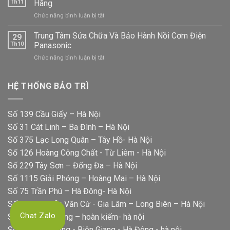
Áo
Th11
Hãng
Chữa
Panasonic
ở
Chức năng bình luận bị tắt
Bếp
Bảo
Từ
Hành
Trung Tâm Sửa Chữa Và Bảo Hành Nồi Cơm Điện
Panasonic
29
Sửa
Uy
Th10
Panasonic
Chữa
Tín
ở
Chức năng bình luận bị tắt
Máy
Tại
Trung
Rửa
Nhà
Tâm
Bát
Sửa
HỆ THỐNG BẢO TRÌ
Panasonic
Chữa
Chính
Và
Hãng
Bảo
Số 139 Cầu Giấy – Hà Nội
Hành
Số 31 Cát Linh – Ba Đình – Hà Nội
Nồi
Cơm
Số 375 Lạc Long Quân – Tây Hồ- Hà Nội
Điện
Số 126 Hoàng Công Chất - Từ Liêm - Hà Nội
Panasonic
Số 229 Tây Sơn – Đống Đa – Hà Nội
Số 1115 Giải Phóng – Hoàng Mai – Hà Nội
Số 75 Trần Phú – Hà Đông- Hà Nội
Số 322 Nguyễn Văn Cừ - Gia Lâm – Long Biên – Hà Nội
Chat Zalo
Số 39 hai bà trưng – hoàn kiếm- hà nội
Số 56 Rạng Đông - Biên Giang - Hà Đông - hà nội