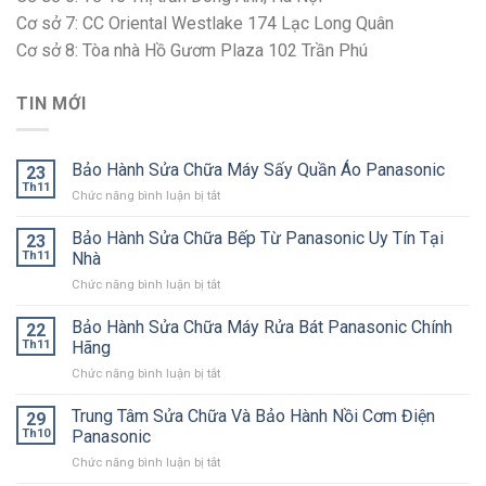
Cơ sở 7: CC Oriental Westlake 174 Lạc Long Quân
Cơ sở 8: Tòa nhà Hồ Gươm Plaza 102 Trần Phú
TIN MỚI
Bảo Hành Sửa Chữa Máy Sấy Quần Áo Panasonic
23
Th11
ở
Chức năng bình luận bị tắt
Bảo
Hành
Bảo Hành Sửa Chữa Bếp Từ Panasonic Uy Tín Tại
23
Sửa
Th11
Nhà
Chữa
ở
Chức năng bình luận bị tắt
Máy
Bảo
Sấy
Hành
Bảo Hành Sửa Chữa Máy Rửa Bát Panasonic Chính
Quần
22
Sửa
Áo
Th11
Hãng
Chữa
Panasonic
ở
Chức năng bình luận bị tắt
Bếp
Bảo
Từ
Hành
Trung Tâm Sửa Chữa Và Bảo Hành Nồi Cơm Điện
Panasonic
29
Sửa
Uy
Th10
Panasonic
Chữa
Tín
ở
Chức năng bình luận bị tắt
Máy
Tại
Trung
Rửa