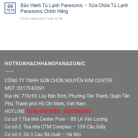
Nhà
Tâm
Bảo Hành Tủ Lạnh Panasonic – Sửa Chữa Tủ Lạnh
Bát
04
Sửa
Panasonic
Th10
Panasonic Chính Hãng
Chữa
Chính
ở
Chức năng bình luận bị tắt
Và
Hãng
Bảo
Bảo
Hành
Hành
Tủ
Nồi
Lạnh
Cơm
Panasonic
Điện
–
Panasonic
Sửa
Chữa
HOTROKHACHHANGPANASONIC
Tủ
Lạnh
Panasonic
CÔNG TY TNHH SỬA CHỮA NGUYỄN KIM CENTER
Chính
Hãng
MST: 0317343091
Địa chỉ: 710/65 Lũy Bán Bích, Phường Tân Thành, Quận Tân
Phú, Thành phố Hồ Chí Minh, Việt Nam
HOTLINE:
0246.658.6355 0332365555
Cơ sở 1:Tòa nhà Center Poin – 85 Lê Văn Lương
Cơ sở 2: Tòa nhà CTM Complex – 139 Cầu Giấy
Cơ sở 3: Số 3 Cao Bá Quát – Hà Nội