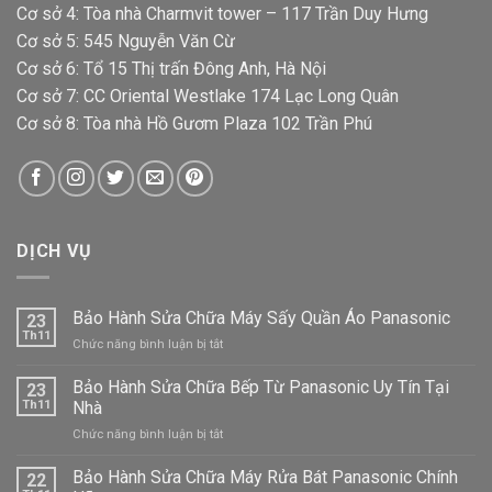
Cơ sở 4: Tòa nhà Charmvit tower – 117 Trần Duy Hưng
Cơ sở 5: 545 Nguyễn Văn Cừ
Cơ sở 6: Tổ 15 Thị trấn Đông Anh, Hà Nội
Cơ sở 7: CC Oriental Westlake 174 Lạc Long Quân
Cơ sở 8: Tòa nhà Hồ Gươm Plaza 102 Trần Phú
DỊCH VỤ
Bảo Hành Sửa Chữa Máy Sấy Quần Áo Panasonic
23
Th11
ở
Chức năng bình luận bị tắt
Bảo
Hành
Bảo Hành Sửa Chữa Bếp Từ Panasonic Uy Tín Tại
23
Sửa
Th11
Nhà
Chữa
ở
Chức năng bình luận bị tắt
Máy
Bảo
Sấy
Hành
Bảo Hành Sửa Chữa Máy Rửa Bát Panasonic Chính
Quần
22
Sửa