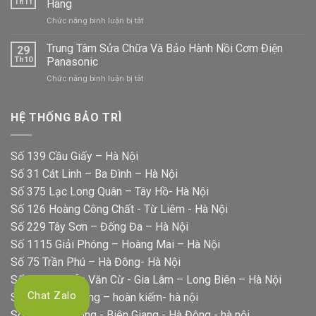
Áo
Th11
Hãng
Chữa
Panasonic
ở
Chức năng bình luận bị tắt
Bếp
Bảo
Từ
Hành
Trung Tâm Sửa Chữa Và Bảo Hành Nồi Cơm Điện
Panasonic
29
Sửa
Uy
Th10
Panasonic
Chữa
Tín
ở
Chức năng bình luận bị tắt
Máy
Tại
Trung
Rửa
Nhà
Tâm
Bát
Sửa
HỆ THỐNG BẢO TRÌ
Panasonic
Chữa
Chính
Và
Hãng
Bảo
Số 139 Cầu Giấy – Hà Nội
Hành
Số 31 Cát Linh – Ba Đình – Hà Nội
Nồi
Cơm
Số 375 Lạc Long Quân – Tây Hồ- Hà Nội
Điện
Số 126 Hoàng Công Chất - Từ Liêm - Hà Nội
Panasonic
Số 229 Tây Sơn – Đống Đa – Hà Nội
Số 1115 Giải Phóng – Hoàng Mai – Hà Nội
Số 75 Trần Phú – Hà Đông- Hà Nội
Số 322 Nguyễn Văn Cừ - Gia Lâm – Long Biên – Hà Nội
Chat Zalo
Số 39 hai bà trưng – hoàn kiếm- hà nội
Số 56 Rạng Đông - Biên Giang - Hà Đông - hà nội