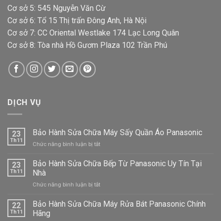
Cơ sở 5: 545 Nguyễn Văn Cừ
Cơ sở 6: Tổ 15 Thị trấn Đông Anh, Hà Nội
Cơ sở 7: CC Oriental Westlake 174 Lạc Long Quân
Cơ sở 8: Tòa nhà Hồ Gươm Plaza 102 Trần Phú
DỊCH VỤ
Bảo Hành Sửa Chữa Máy Sấy Quần Áo Panasonic
23
Th11
ở
Chức năng bình luận bị tắt
Bảo
Hành
Bảo Hành Sửa Chữa Bếp Từ Panasonic Uy Tín Tại
23
Sửa
Th11
Nhà
Chữa
ở
Chức năng bình luận bị tắt
Máy
Bảo
Sấy
Hành
Bảo Hành Sửa Chữa Máy Rửa Bát Panasonic Chính
Quần
22
Sửa
Áo
Th11
Hãng
Chữa
Panasonic