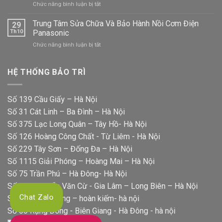
ở
Chức năng bình luận bị tắt
Bếp
Bảo
Từ
Hành
Trung Tâm Sửa Chữa Và Bảo Hành Nồi Cơm Điện
Panasonic
29
Sửa
Uy
Th10
Panasonic
Chữa
Tín
ở
Chức năng bình luận bị tắt
Máy
Tại
Trung
Rửa
Nhà
Tâm
Bát
Sửa
HỆ THỐNG BẢO TRÌ
Panasonic
Chữa
Chính
Và
Hãng
Bảo
Số 139 Cầu Giấy – Hà Nội
Hành
Số 31 Cát Linh – Ba Đình – Hà Nội
Nồi
Cơm
Số 375 Lạc Long Quân – Tây Hồ- Hà Nội
Điện
Số 126 Hoàng Công Chất - Từ Liêm - Hà Nội
Panasonic
Số 229 Tây Sơn – Đống Đa – Hà Nội
Số 1115 Giải Phóng – Hoàng Mai – Hà Nội
Số 75 Trần Phú – Hà Đông- Hà Nội
Số 322 Nguyễn Văn Cừ - Gia Lâm – Long Biên – Hà Nội
Chat Zalo
Số 39 hai bà trưng – hoàn kiếm- hà nội
Số 56 Rạng Đông - Biên Giang - Hà Đông - hà nội