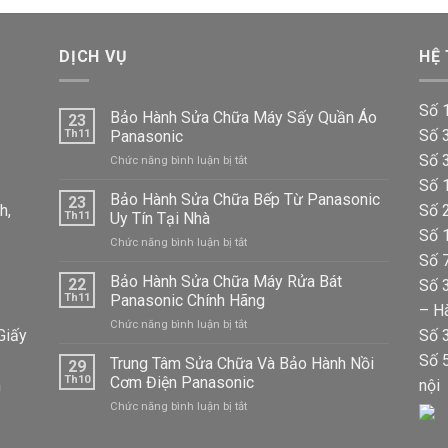
DỊCH VỤ
HỆ
Số 
Bảo Hành Sửa Chữa Máy Sấy Quần Áo
23
Số 3
Th11
Panasonic
Số 
ở
Chức năng bình luận bị tắt
Bảo
Số 
Hành
Bảo Hành Sửa Chữa Bếp Từ Panasonic
23
h,
Số 
Sửa
Th11
Uy Tín Tại Nhà
Chữa
Số 
ở
Chức năng bình luận bị tắt
Máy
Số 
Bảo
Sấy
Hành
Bảo Hành Sửa Chữa Máy Rửa Bát
Quần
22
Số 
Sửa
Áo
Th11
Panasonic Chính Hãng
– H
Chữa
Panasonic
ở
Chức năng bình luận bị tắt
Bếp
Giấy
Số 3
Bảo
Từ
Hành
Số 
Trung Tâm Sửa Chữa Và Bảo Hành Nồi
Panasonic
29
Sửa
Uy
Th10
Cơm Điện Panasonic
n
nội
Chữa
Tín
ở
Chức năng bình luận bị tắt
Máy
Tại
Trung
Rửa
Nhà
Tâm
Bát