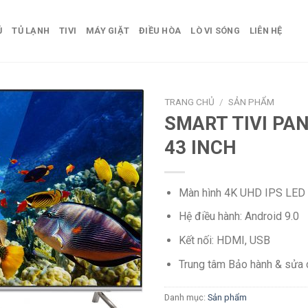
Ủ
TỦ LẠNH
TIVI
MÁY GIẶT
ĐIỀU HÒA
LÒ VI SÓNG
LIÊN HỆ
TRANG CHỦ
/
SẢN PHẨM
SMART TIVI PA
43 INCH
Màn hình 4K UHD IPS LED
Hệ điều hành: Android 9.0
Kết nối: HDMI, USB
Trung tâm Bảo hành & sửa 
Danh mục:
Sản phẩm