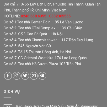
Địa chỉ: 710/65 Lũy Bán Bích, Phường Tân Thành, Quận Tân
Phú, Thành phố Hồ Chí Minh, Việt Nam
HOTLINE:
0246.658.6355 0332365555
Cơ sở 1:Tòa nhà Center Poin – 85 Lê Văn Lương
Cơ sở 2: Tòa nhà CTM Complex – 139 Cầu Giấy
Cơ sở 3: Số 3 Cao Bá Quát – Hà Nội
Cơ sở 4: Tòa nhà Charmvit tower – 117 Trần Duy Hưng
Cơ sở 5: 545 Nguyễn Văn Cừ
Cơ sở 6: Tổ 15 Thị trấn Đông Anh, Hà Nội
Cơ sở 7: CC Oriental Westlake 174 Lạc Long Quân
Cơ sở 8: Tòa nhà Hồ Gươm Plaza 102 Trần Phú
DỊCH VỤ
Bảo Hành Sửa Chữa Máy Sấy Quần Áo Panasonic