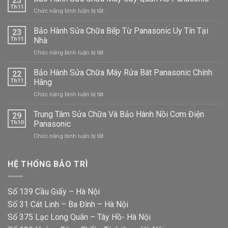
23
Th11
ở
Chức năng bình luận bị tắt
Bảo
Hành
Bảo Hành Sửa Chữa Bếp Từ Panasonic Uy Tín Tại
23
Sửa
Th11
Nhà
Chữa
ở
Chức năng bình luận bị tắt
Máy
Bảo
Sấy
Hành
Bảo Hành Sửa Chữa Máy Rửa Bát Panasonic Chính
Quần
22
Sửa
Áo
Th11
Hãng
Chữa
Panasonic
ở
Chức năng bình luận bị tắt
Bếp
Bảo
Từ
Hành
Trung Tâm Sửa Chữa Và Bảo Hành Nồi Cơm Điện
Panasonic
29
Sửa
Uy
Th10
Panasonic
Chữa
Tín
ở
Chức năng bình luận bị tắt
Máy
Tại
Trung
Rửa
Nhà
Tâm
Bát
Sửa
HỆ THỐNG BẢO TRÌ
Panasonic
Chữa
Chính
Và
Hãng
Bảo
Số 139 Cầu Giấy – Hà Nội
Hành
Số 31 Cát Linh – Ba Đình – Hà Nội
Nồi
Cơm
Số 375 Lạc Long Quân – Tây Hồ- Hà Nội
Điện