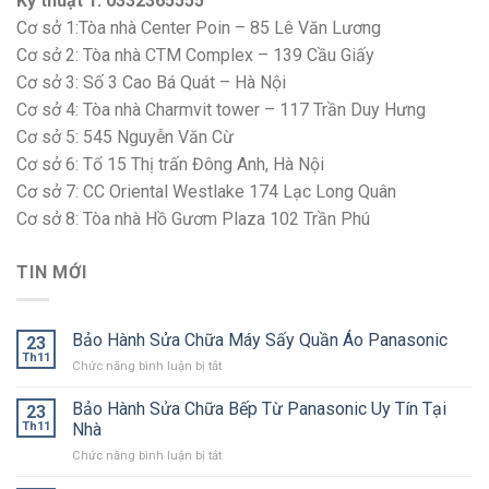
Kỹ thuật 1: 0332365555
Cơ sở 1:Tòa nhà Center Poin – 85 Lê Văn Lương
Cơ sở 2: Tòa nhà CTM Complex – 139 Cầu Giấy
Cơ sở 3: Số 3 Cao Bá Quát – Hà Nội
Cơ sở 4: Tòa nhà Charmvit tower – 117 Trần Duy Hưng
Cơ sở 5: 545 Nguyễn Văn Cừ
Cơ sở 6: Tổ 15 Thị trấn Đông Anh, Hà Nội
Cơ sở 7: CC Oriental Westlake 174 Lạc Long Quân
Cơ sở 8: Tòa nhà Hồ Gươm Plaza 102 Trần Phú
TIN MỚI
Bảo Hành Sửa Chữa Máy Sấy Quần Áo Panasonic
23
Th11
ở
Chức năng bình luận bị tắt
Bảo
Hành
Bảo Hành Sửa Chữa Bếp Từ Panasonic Uy Tín Tại
23
Sửa
Th11
Nhà
Chữa
ở
Chức năng bình luận bị tắt
Máy
Bảo
Sấy