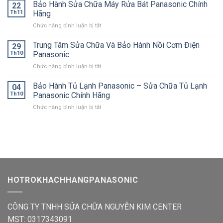
Hành
Bảo Hành Sửa Chữa Máy Rửa Bát Panasonic Chính
Quần
22
Sửa
Áo
Th11
Hãng
Chữa
Panasonic
ở
Chức năng bình luận bị tắt
Bếp
Bảo
Từ
Hành
Trung Tâm Sửa Chữa Và Bảo Hành Nồi Cơm Điện
Panasonic
29
Sửa
Uy
Th10
Panasonic
Chữa
Tín
ở
Chức năng bình luận bị tắt
Máy
Tại
Trung
Rửa
Nhà
Tâm
Bảo Hành Tủ Lạnh Panasonic – Sửa Chữa Tủ Lạnh
Bát
04
Sửa
Panasonic
Th10
Panasonic Chính Hãng
Chữa
Chính
ở
Chức năng bình luận bị tắt
Và
Hãng
Bảo
Bảo
Hành
Hành
Tủ
Nồi
Lạnh
Cơm
Panasonic
Điện
–
Panasonic
Sửa
Chữa
HOTROKHACHHANGPANASONIC
Tủ
Lạnh
Panasonic
CÔNG TY TNHH SỬA CHỮA NGUYỄN KIM CENTER
Chính
Hãng
MST: 0317343091