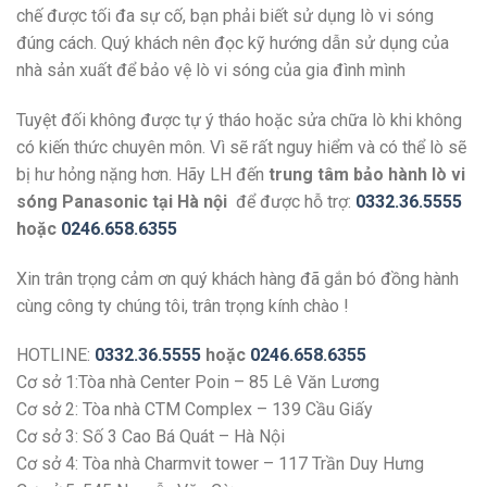
chế được tối đa sự cố, bạn phải biết sử dụng lò vi sóng
đúng cách. Quý khách nên đọc kỹ hướng dẫn sử dụng của
nhà sản xuất để bảo vệ lò vi sóng của gia đình mình
Tuyệt đối không được tự ý tháo hoặc sửa chữa lò khi không
có kiến thức chuyên môn. Vì sẽ rất nguy hiểm và có thể lò sẽ
bị hư hỏng nặng hơn. Hãy LH đến
trung tâm bảo hành lò vi
sóng Panasonic tại Hà nội
để được hỗ trợ:
0332.36.5555
hoặc
0246.658.6355
Xin trân trọng cảm ơn quý khách hàng đã gắn bó đồng hành
cùng công ty chúng tôi, trân trọng kính chào !
HOTLINE:
0332.36.5555
hoặc
0246.658.6355
Cơ sở 1:Tòa nhà Center Poin – 85 Lê Văn Lương
Cơ sở 2: Tòa nhà CTM Complex – 139 Cầu Giấy
Cơ sở 3: Số 3 Cao Bá Quát – Hà Nội
Cơ sở 4: Tòa nhà Charmvit tower – 117 Trần Duy Hưng