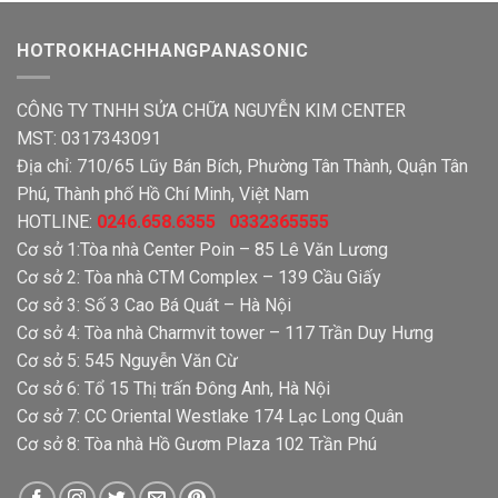
–
Panasonic
Sửa
Chữa
HOTROKHACHHANGPANASONIC
Tủ
Lạnh
Panasonic
CÔNG TY TNHH SỬA CHỮA NGUYỄN KIM CENTER
Chính
Hãng
MST: 0317343091
Địa chỉ: 710/65 Lũy Bán Bích, Phường Tân Thành, Quận Tân
Phú, Thành phố Hồ Chí Minh, Việt Nam
HOTLINE:
0246.658.6355 0332365555
Cơ sở 1:Tòa nhà Center Poin – 85 Lê Văn Lương
Cơ sở 2: Tòa nhà CTM Complex – 139 Cầu Giấy
Cơ sở 3: Số 3 Cao Bá Quát – Hà Nội
Cơ sở 4: Tòa nhà Charmvit tower – 117 Trần Duy Hưng
Cơ sở 5: 545 Nguyễn Văn Cừ
Cơ sở 6: Tổ 15 Thị trấn Đông Anh, Hà Nội
Cơ sở 7: CC Oriental Westlake 174 Lạc Long Quân
Cơ sở 8: Tòa nhà Hồ Gươm Plaza 102 Trần Phú