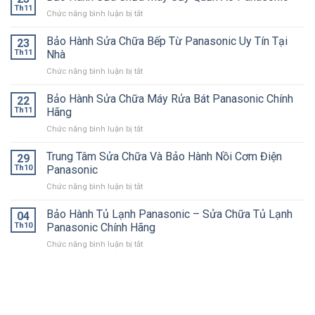
Th11
ở
Chức năng bình luận bị tắt
Bảo
Hành
Bảo Hành Sửa Chữa Bếp Từ Panasonic Uy Tín Tại
23
Sửa
Th11
Nhà
Chữa
ở
Chức năng bình luận bị tắt
Máy
Bảo
Sấy
Hành
Bảo Hành Sửa Chữa Máy Rửa Bát Panasonic Chính
Quần
22
Sửa
Áo
Th11
Hãng
Chữa
Panasonic
ở
Chức năng bình luận bị tắt
Bếp
Bảo
Từ
Hành
Trung Tâm Sửa Chữa Và Bảo Hành Nồi Cơm Điện
Panasonic
29
Sửa
Uy
Th10
Panasonic
Chữa
Tín
ở
Chức năng bình luận bị tắt
Máy
Tại
Trung
Rửa
Nhà
Tâm
Bảo Hành Tủ Lạnh Panasonic – Sửa Chữa Tủ Lạnh
Bát
04
Sửa
Panasonic
Th10
Panasonic Chính Hãng
Chữa
Chính
ở
Chức năng bình luận bị tắt
Và
Hãng
Bảo
Bảo
Hành
Hành
Tủ
Nồi
Lạnh
Cơm
Panasonic
Điện