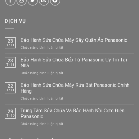
DỊCH VỤ
Bảo Hành Sửa Chữa Máy Sấy Quần Áo Panasonic
23
Th11
ở
Chức năng bình luận bị tắt
Bảo
Hành
Bảo Hành Sửa Chữa Bếp Từ Panasonic Uy Tín Tại
23
Sửa
Th11
Nhà
Chữa
ở
Chức năng bình luận bị tắt
Máy
Bảo
Sấy
Hành
Bảo Hành Sửa Chữa Máy Rửa Bát Panasonic Chính
Quần
22
Sửa
Áo
Th11
Hãng
Chữa
Panasonic
ở
Chức năng bình luận bị tắt
Bếp
Bảo
Từ
Hành
Trung Tâm Sửa Chữa Và Bảo Hành Nồi Cơm Điện
Panasonic
29
Sửa
Uy
Th10
Panasonic
Chữa
Tín
ở
Chức năng bình luận bị tắt
Máy
Tại
Trung
Rửa
Nhà
Tâm
Bát