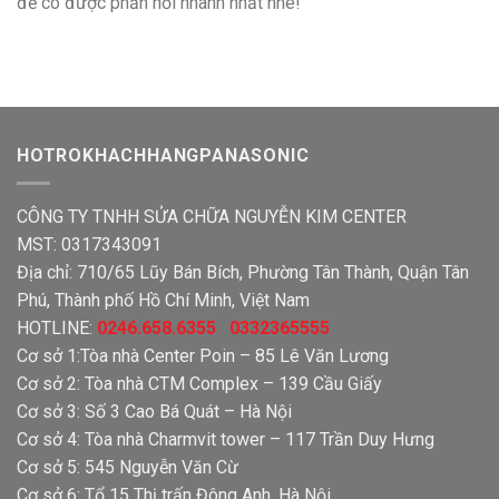
để có được phản hồi nhanh nhất nhé!
HOTROKHACHHANGPANASONIC
CÔNG TY TNHH SỬA CHỮA NGUYỄN KIM CENTER
MST: 0317343091
Địa chỉ: 710/65 Lũy Bán Bích, Phường Tân Thành, Quận Tân
Phú, Thành phố Hồ Chí Minh, Việt Nam
HOTLINE:
0246.658.6355 0332365555
Cơ sở 1:Tòa nhà Center Poin – 85 Lê Văn Lương
Cơ sở 2: Tòa nhà CTM Complex – 139 Cầu Giấy
Cơ sở 3: Số 3 Cao Bá Quát – Hà Nội
Cơ sở 4: Tòa nhà Charmvit tower – 117 Trần Duy Hưng
Cơ sở 5: 545 Nguyễn Văn Cừ
Cơ sở 6: Tổ 15 Thị trấn Đông Anh, Hà Nội