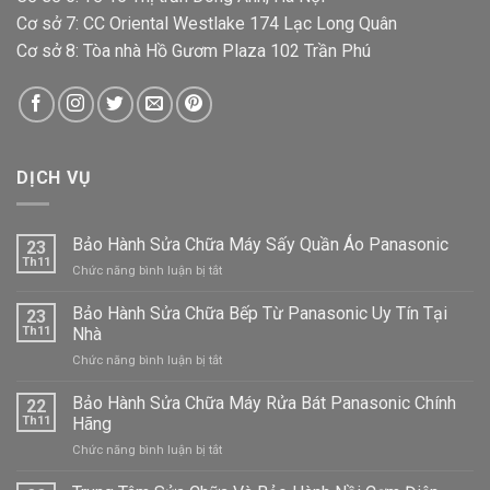
Cơ sở 7: CC Oriental Westlake 174 Lạc Long Quân
Cơ sở 8: Tòa nhà Hồ Gươm Plaza 102 Trần Phú
DỊCH VỤ
Bảo Hành Sửa Chữa Máy Sấy Quần Áo Panasonic
23
Th11
ở
Chức năng bình luận bị tắt
Bảo
Hành
Bảo Hành Sửa Chữa Bếp Từ Panasonic Uy Tín Tại
23
Sửa
Th11
Nhà
Chữa
ở
Chức năng bình luận bị tắt
Máy
Bảo
Sấy
Hành
Bảo Hành Sửa Chữa Máy Rửa Bát Panasonic Chính
Quần
22
Sửa
Áo
Th11
Hãng
Chữa
Panasonic
ở
Chức năng bình luận bị tắt
Bếp
Bảo
Từ
Hành
Panasonic