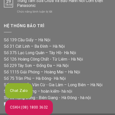
Trung Tâm Sửa Chữa Và Bảo Hành Nồi Cơm Điện
29
Sửa
Uy
Th10
Panasonic
Chữa
Tín
ở
Chức năng bình luận bị tắt
Máy
Tại
Trung
Rửa
Nhà
Tâm
Bát
Sửa
HỆ THỐNG BẢO TRÌ
Panasonic
Chữa
Chính
Và
Hãng
Bảo
Số 139 Cầu Giấy – Hà Nội
Hành
Số 31 Cát Linh – Ba Đình – Hà Nội
Nồi
Cơm
Số 375 Lạc Long Quân – Tây Hồ- Hà Nội
Điện
Số 126 Hoàng Công Chất - Từ Liêm - Hà Nội
Panasonic
Số 229 Tây Sơn – Đống Đa – Hà Nội
Số 1115 Giải Phóng – Hoàng Mai – Hà Nội
Số 75 Trần Phú – Hà Đông- Hà Nội
Số 322 Nguyễn Văn Cừ - Gia Lâm – Long Biên – Hà Nội
Chat Zalo
Số 39 hai bà trưng – hoàn kiếm- hà nội
Số 56 Rạng Đông - Biên Giang - Hà Đông - hà nội
CSKH:(08) 1800 3632