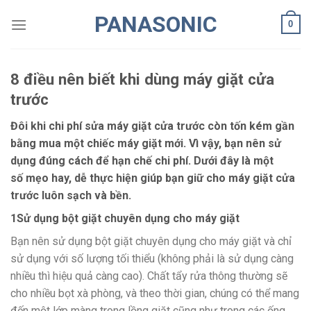
Skip
PANASONIC
0
to
content
8 điều nên biết khi dùng máy giặt cửa
trước
Đôi khi chi phí sửa máy giặt cửa trước còn tốn kém gần
bằng mua một chiếc máy giặt mới. Vì vậy, bạn nên sử
dụng đúng cách để hạn chế chi phí. Dưới đây là một
số mẹo hay, dễ thực hiện giúp bạn giữ cho máy giặt cửa
trước luôn sạch và bền.
1
Sử dụng bột giặt chuyên dụng cho máy giặt
Bạn nên sử dụng bột giặt chuyên dụng cho máy giặt và chỉ
sử dụng với số lượng tối thiểu (không phải là sử dụng càng
nhiều thì hiệu quả càng cao). Chất tẩy rửa thông thường sẽ
cho nhiều bọt xà phòng, và theo thời gian, chúng có thể mang
đến một lớp màng trong lồng giặt cũng như trong các ống