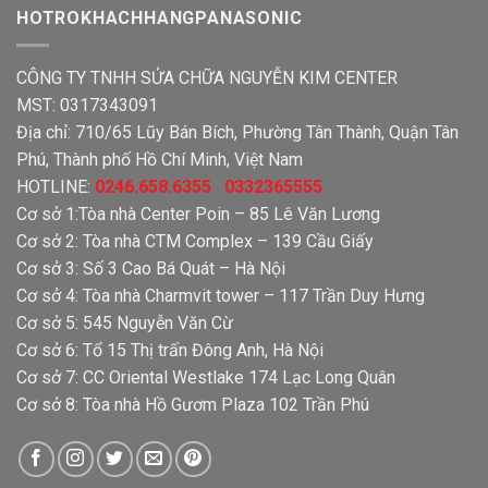
HOTROKHACHHANGPANASONIC
CÔNG TY TNHH SỬA CHỮA NGUYỄN KIM CENTER
MST: 0317343091
Địa chỉ: 710/65 Lũy Bán Bích, Phường Tân Thành, Quận Tân
Phú, Thành phố Hồ Chí Minh, Việt Nam
HOTLINE:
0246.658.6355 0332365555
Cơ sở 1:Tòa nhà Center Poin – 85 Lê Văn Lương
Cơ sở 2: Tòa nhà CTM Complex – 139 Cầu Giấy
Cơ sở 3: Số 3 Cao Bá Quát – Hà Nội
Cơ sở 4: Tòa nhà Charmvit tower – 117 Trần Duy Hưng
Cơ sở 5: 545 Nguyễn Văn Cừ
Cơ sở 6: Tổ 15 Thị trấn Đông Anh, Hà Nội
Cơ sở 7: CC Oriental Westlake 174 Lạc Long Quân
Cơ sở 8: Tòa nhà Hồ Gươm Plaza 102 Trần Phú