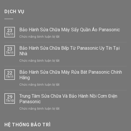
DỊCH VỤ
Bảo Hành Sửa Chữa Máy Sấy Quần Áo Panasonic
23
Th11
ở
Chức năng bình luận bị tắt
Bảo
Hành
Bảo Hành Sửa Chữa Bếp Từ Panasonic Uy Tín Tại
23
Sửa
Th11
Nhà
Chữa
ở
Chức năng bình luận bị tắt
Máy
Bảo
Sấy
Hành
Bảo Hành Sửa Chữa Máy Rửa Bát Panasonic Chính
Quần
22
Sửa
Áo
Th11
Hãng
Chữa
Panasonic
ở
Chức năng bình luận bị tắt
Bếp
Bảo
Từ
Hành
Trung Tâm Sửa Chữa Và Bảo Hành Nồi Cơm Điện
Panasonic
29
Sửa
Uy
Th10
Panasonic
Chữa
Tín
ở
Chức năng bình luận bị tắt
Máy
Tại
Trung
Rửa
Nhà
Tâm
Bát
Sửa
HỆ THỐNG BẢO TRÌ
Panasonic
Chữa
Chính